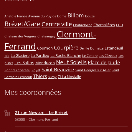
Billom
Anatole France
Avenue du Puy de Dôme
Bouzel
Brézet/Gare
Centre ville
Chamalières
Chabreloche
CHU
Clermont-
Château des Vergnes
Châteaugay
Ferrand
Courpière
Cournon
Estandeuil
Delille
Domaize
La Glacière
La Pardieu
La Roche Blanche
Job
Le Cendre
Les Cézeaux
Les
Neuf Soleils
Place de Jaude
Les Salins
Montluçon
pistes
Saint Beauzire
Pont du Chateau
Royat
Saint Georges sur Allier
Saint
Thiers
ZI La Novialle
Germain Lembron
Vichy
Mes coordonnées
21 rue Newton – Le Brézet
63000 – Clermont-Ferrand