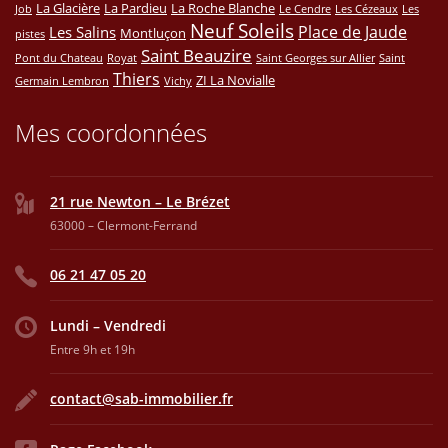
La Glacière
La Pardieu
La Roche Blanche
Job
Le Cendre
Les Cézeaux
Les
Neuf Soleils
Place de Jaude
Les Salins
Montluçon
pistes
Saint Beauzire
Pont du Chateau
Royat
Saint Georges sur Allier
Saint
Thiers
ZI La Novialle
Germain Lembron
Vichy
Mes coordonnées
21 rue Newton – Le Brézet
63000 – Clermont-Ferrand
06 21 47 05 20
Lundi – Vendredi
Entre 9h et 19h
contact@sab-immobilier.fr