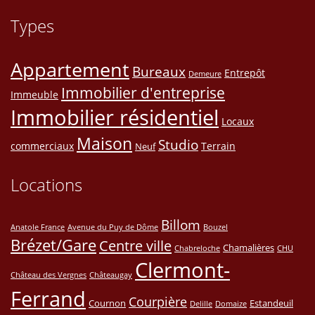
Types
Appartement
Bureaux
Entrepôt
Demeure
Immobilier d'entreprise
Immeuble
Immobilier résidentiel
Locaux
Maison
Studio
commerciaux
Terrain
Neuf
Locations
Billom
Anatole France
Avenue du Puy de Dôme
Bouzel
Brézet/Gare
Centre ville
Chamalières
Chabreloche
CHU
Clermont-
Château des Vergnes
Châteaugay
Ferrand
Courpière
Cournon
Estandeuil
Delille
Domaize