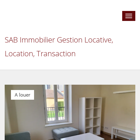
Toggl
navig
SAB Immobilier Gestion Locative,
Location, Transaction
A louer