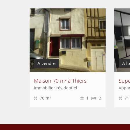
A vendre
A l
Maison 70 m² à Thiers
Immobilier résidentiel
Appa
70 m²
1
3
71