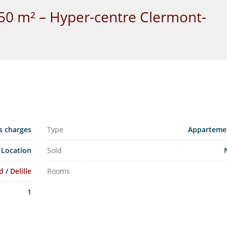
50 m² – Hyper-centre Clermont-
s charges
Type
Apparteme
Location
Sold
d
/
Delille
Rooms
1