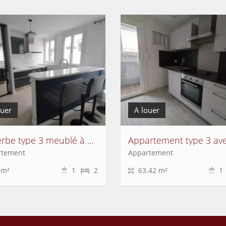
ouer
A louer
Superbe type 3 meublé à deux pas de Jaude
rtement
Appartement
 m²
1
2
63.42 m²
1