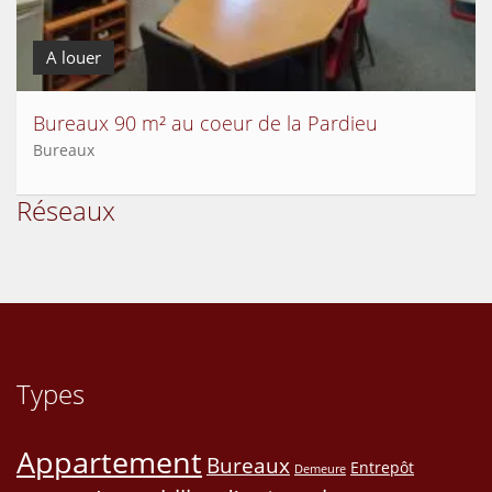
A louer
Bureaux 90 m² au coeur de la Pardieu
Bureaux
Réseaux
Types
Appartement
Bureaux
Entrepôt
Demeure