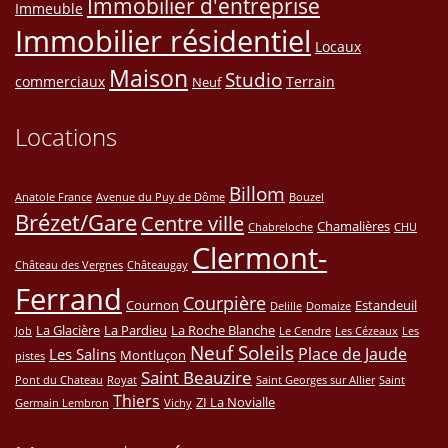
Immobilier d'entreprise
Immeuble
Immobilier résidentiel
Locaux
Maison
Studio
commerciaux
Terrain
Neuf
Locations
Billom
Anatole France
Avenue du Puy de Dôme
Bouzel
Brézet/Gare
Centre ville
Chamalières
Chabreloche
CHU
Clermont-
Château des Vergnes
Châteaugay
Ferrand
Courpière
Cournon
Estandeuil
Delille
Domaize
La Glacière
La Pardieu
La Roche Blanche
Job
Le Cendre
Les Cézeaux
Les
Neuf Soleils
Place de Jaude
Les Salins
Montluçon
pistes
Saint Beauzire
Pont du Chateau
Royat
Saint Georges sur Allier
Saint
Thiers
ZI La Novialle
Germain Lembron
Vichy