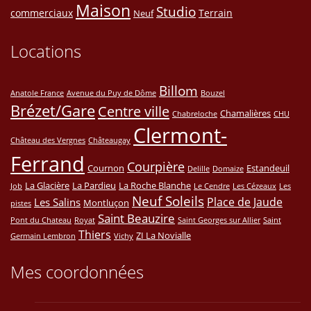
Maison
Studio
commerciaux
Terrain
Neuf
Locations
Billom
Anatole France
Avenue du Puy de Dôme
Bouzel
Brézet/Gare
Centre ville
Chamalières
Chabreloche
CHU
Clermont-
Château des Vergnes
Châteaugay
Ferrand
Courpière
Cournon
Estandeuil
Delille
Domaize
La Glacière
La Pardieu
La Roche Blanche
Job
Le Cendre
Les Cézeaux
Les
Neuf Soleils
Place de Jaude
Les Salins
Montluçon
pistes
Saint Beauzire
Pont du Chateau
Royat
Saint Georges sur Allier
Saint
Thiers
ZI La Novialle
Germain Lembron
Vichy
Mes coordonnées