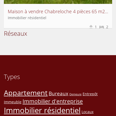
Maison à vendre Chabreloche 4 pièces 65 m2 Puy de dome
Immobilier résidentiel
1
2
Réseaux
Types
Appartement
Bureaux
Entrepôt
Demeure
Immobilier d'entreprise
Immeuble
Immobilier résidentiel
Locaux