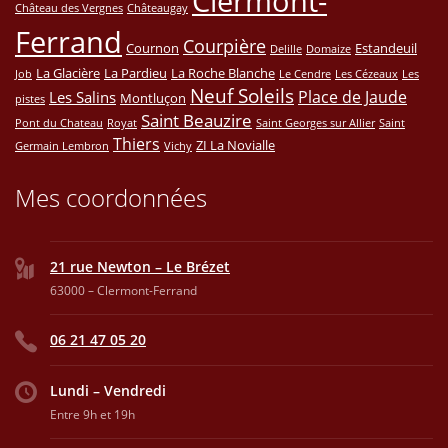
Clermont-
Château des Vergnes
Châteaugay
Ferrand
Courpière
Cournon
Estandeuil
Delille
Domaize
La Glacière
La Pardieu
La Roche Blanche
Job
Le Cendre
Les Cézeaux
Les
Neuf Soleils
Place de Jaude
Les Salins
Montluçon
pistes
Saint Beauzire
Pont du Chateau
Royat
Saint Georges sur Allier
Saint
Thiers
ZI La Novialle
Germain Lembron
Vichy
Mes coordonnées
21 rue Newton – Le Brézet
63000 – Clermont-Ferrand
06 21 47 05 20
Lundi – Vendredi
Entre 9h et 19h