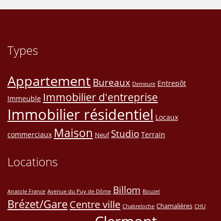
Types
Appartement
Bureaux
Entrepôt
Demeure
Immobilier d'entreprise
Immeuble
Immobilier résidentiel
Locaux
Maison
Studio
commerciaux
Terrain
Neuf
Locations
Billom
Anatole France
Avenue du Puy de Dôme
Bouzel
Brézet/Gare
Centre ville
Chamalières
Chabreloche
CHU