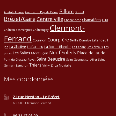
Billom
Anatole France
Avenue du Puy de Dôme
Bouzel
Brézet/Gare
Centre ville
Chamalières
Chabreloche
CHU
Clermont-
Château des Vergnes
Châteaugay
Ferrand
Courpière
Cournon
Estandeuil
Delille
Domaize
La Glacière
La Pardieu
La Roche Blanche
Job
Le Cendre
Les Cézeaux
Les
Neuf Soleils
Place de Jaude
Les Salins
Montluçon
pistes
Saint Beauzire
Pont du Chateau
Royat
Saint Georges sur Allier
Saint
Thiers
ZI La Novialle
Germain Lembron
Vichy
Mes coordonnées
21 rue Newton – Le Brézet
63000 – Clermont-Ferrand
06 21 47 05 20