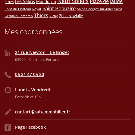
Neuf Soleils
Place de Jaude
Les Salins
Montluçon
pistes
Saint Beauzire
Pont du Chateau
Royat
Saint Georges sur Allier
Saint
Thiers
ZI La Novialle
Germain Lembron
Vichy
Mes coordonnées
21 rue Newton – Le Brézet
63000 – Clermont-Ferrand
06 21 47 05 20
Lundi – Vendredi
Entre 9h et 19h
contact@sab-immobilier.fr
Page Facebook