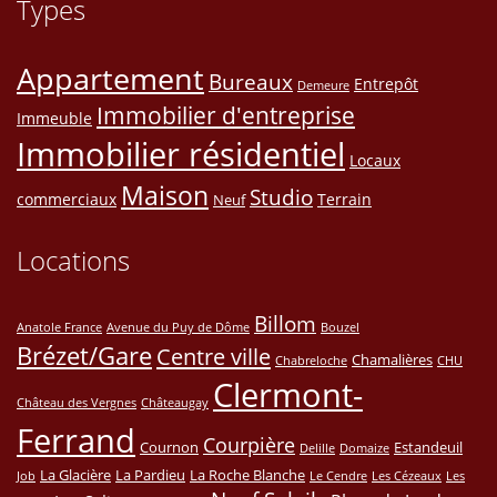
Types
Appartement
Bureaux
Entrepôt
Demeure
Immobilier d'entreprise
Immeuble
Immobilier résidentiel
Locaux
Maison
Studio
commerciaux
Terrain
Neuf
Locations
Billom
Anatole France
Avenue du Puy de Dôme
Bouzel
Brézet/Gare
Centre ville
Chamalières
Chabreloche
CHU
Clermont-
Château des Vergnes
Châteaugay
Ferrand
Courpière
Cournon
Estandeuil
Delille
Domaize
La Glacière
La Pardieu
La Roche Blanche
Job
Le Cendre
Les Cézeaux
Les