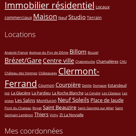
Immobilier résidentiel
Locaux
Maison
Studio
commerciaux
Terrain
Neuf
Locations
Billom
Anatole France
Avenue du Puy de Dôme
Bouzel
Brézet/Gare
Centre ville
Chamalières
Chabreloche
CHU
Clermont-
Château des Vergnes
Châteaugay
Ferrand
Courpière
Cournon
Estandeuil
Delille
Domaize
La Glacière
La Pardieu
La Roche Blanche
Job
Le Cendre
Les Cézeaux
Les
Neuf Soleils
Place de Jaude
Les Salins
Montluçon
pistes
Saint Beauzire
Pont du Chateau
Royat
Saint Georges sur Allier
Saint
Thiers
ZI La Novialle
Germain Lembron
Vichy
Mes coordonnées